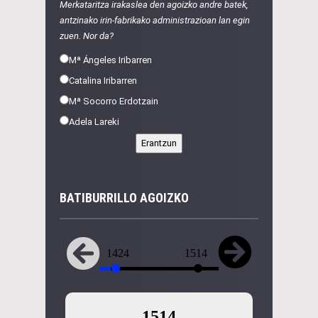
Merkataritza irakaslea den agoizko andre batek,
antzinako irin-fabrikako administrazioan lan egin
zuen. Nor da?
Mª Ángeles Iribarren
Catalina Iribarren
Mª Socorro Erdotzain
Adela Lareki
BATIBURRILLO AGOIZKO