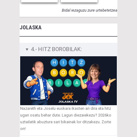
Bidal iezaguzu zure urtebetetzea
JOLASKA
4.- HITZ BOROBILAK:
Nazareth eta Joselu euskara ikasten ari dira eta hitz
ugari osatu behar dute. Lagun diezaiekezu? 2026ko
uztailatik abuztura sari bikainak lor ditzakezu. Zorte
on!