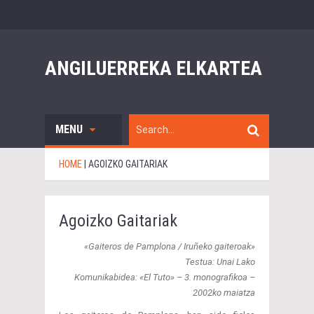
ANGILUERREKA ELKARTEA
MENU
HOME
|
AGOIZKO GAITARIAK
Agoizko Gaitariak
«Gaiteros de Pamplona / Iruñeko gaiteroak»
Testua: Unai Lako
Komunikabidea: «El Tuto» – 3. monografikoa –
2002ko maiatza