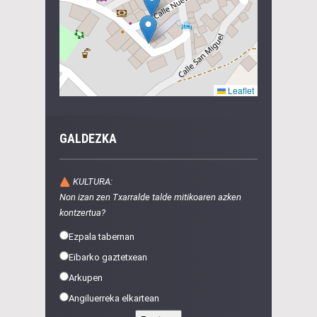
GALDEZKA
KULTURA:
Non izan zen Txarralde talde mitikoaren azken
kontzertua?
Ezpala tabernan
Eibarko gaztetxean
Arkupen
Angiluerreka elkartean