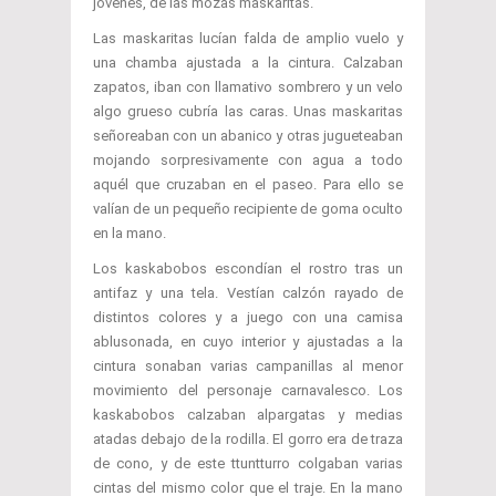
jóvenes, de las mozas maskaritas.
Las maskaritas lucían falda de amplio vuelo y
una chamba ajustada a la cintura. Calzaban
zapatos, iban con llamativo sombrero y un velo
algo grueso cubría las caras. Unas maskaritas
señoreaban con un abanico y otras jugueteaban
mojando sorpresivamente con agua a todo
aquél que cruzaban en el paseo. Para ello se
valían de un pequeño recipiente de goma oculto
en la mano.
Los kaskabobos escondían el rostro tras un
antifaz y una tela. Vestían calzón rayado de
distintos colores y a juego con una camisa
ablusonada, en cuyo interior y ajustadas a la
cintura sonaban varias campanillas al menor
movimiento del personaje carnavalesco. Los
kaskabobos calzaban alpargatas y medias
atadas debajo de la rodilla. El gorro era de traza
de cono, y de este ttuntturro colgaban varias
cintas del mismo color que el traje. En la mano