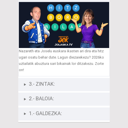
Nazareth eta Joselu euskara ikasten ari dira eta hitz
ugari osatu behar dute. Lagun diezaiekezu? 2026ko
uztailatik abuztura sari bikainak lor ditzakezu. Zorte
on!
3.- ZINTAK:
2.- BALOIA:
1.- GALDEZKA: