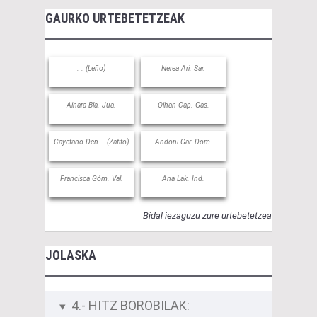
GAURKO URTEBETETZEAK
. . (Leño)
Nerea Ari. Sar.
Ainara Bla. Jua.
Oihan Cap. Gas.
Cayetano Den. . (Zatito)
Andoni Gar. Dom.
Francisca Góm. Val.
Ana Lak. Ind.
Bidal iezaguzu zure urtebetetzea
JOLASKA
4.- HITZ BOROBILAK: