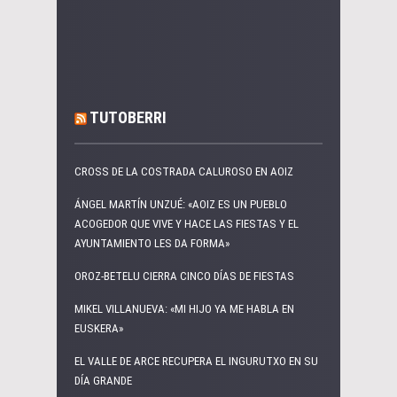
TUTOBERRI
CROSS DE LA COSTRADA CALUROSO EN AOIZ
ÁNGEL MARTÍN UNZUÉ: «AOIZ ES UN PUEBLO
ACOGEDOR QUE VIVE Y HACE LAS FIESTAS Y EL
AYUNTAMIENTO LES DA FORMA»
OROZ-BETELU CIERRA CINCO DÍAS DE FIESTAS
MIKEL VILLANUEVA: «MI HIJO YA ME HABLA EN
EUSKERA»
EL VALLE DE ARCE RECUPERA EL INGURUTXO EN SU
DÍA GRANDE