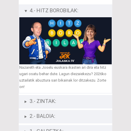
4.- HITZ BOROBILAK:
Nazareth eta Joselu euskara ikasten ari dira eta hitz
ugari osatu behar dute. Lagun diezaiekezu? 2026ko
uztailatik abuztura sari bikainak lor ditzakezu. Zorte
on!
3.- ZINTAK:
2.- BALOIA: