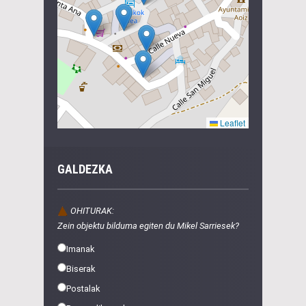
GALDEZKA
OHITURAK:
Zein objektu bilduma egiten du Mikel Sarriesek?
Imanak
Biserak
Postalak