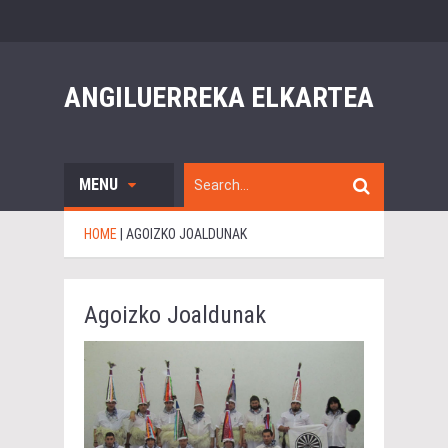
ANGILUERREKA ELKARTEA
MENU
HOME
|
AGOIZKO JOALDUNAK
Agoizko Joaldunak