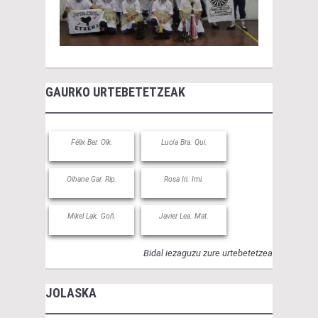
GAURKO URTEBETETZEAK
Félix Ber. Olk.
Lucía Bra. Qui.
Oihane Gar. Rip.
Rosa Iri. Imi.
Mikel Lak. Goñ.
Javier Lea. Mat.
Bidal iezaguzu zure urtebetetzea
JOLASKA